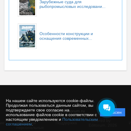
Зарубежные суда для
рыбопромысловых исследовани...
Особенности конструкции и
оснащения современных...
На нашем сайте используются cookie-файлы.
Продолжая пользоваться данным сайтом, вы
подтверждаете свое согласие на
© tsuren.editorum.ru
Согласен
Политика
использование файлов cookie в соответствии с
защиты и
настоящим уведомлением и
Пользовательским
Powered by
ие
обработки
Поддержка
И
соглашением
.
Editorum,
2026
персональных