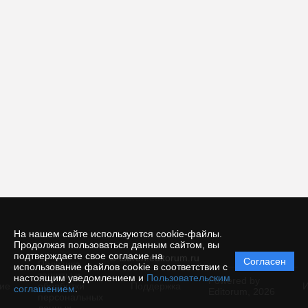
На нашем сайте используются cookie-файлы.
Продолжая пользоваться данным сайтом, вы
подтверждаете свое согласие на
© tsuren.editorum.ru
Согласен
Политика
использование файлов cookie в соответствии с
защиты и
настоящим уведомлением и
Пользовательским
Powered by
ие
обработки
Поддержка
И
соглашением
.
Editorum,
2026
персональных