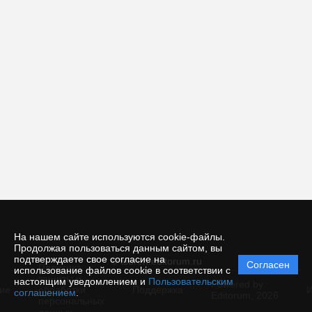
На нашем сайте используются cookie-файлы.
Продолжая пользоваться данным сайтом, вы
подтверждаете свое согласие на
© tsuren.editorum.ru
Согласен
Политика
использование файлов cookie в соответствии с
защиты и
настоящим уведомлением и
Пользовательским
Powered by
ие
обработки
Поддержка
И
соглашением
.
Editorum,
2026
персональных