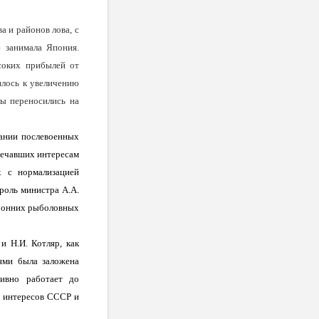
а и районов лова, с
 занимала Япония.
соких прибылей от
илось к увеличению
ры переносились на
ании послевоенных
вечавших интересам
х с нормализацией
 роль министра А.А.
оронних рыболовных
и Н.И. Котляр, как
ями была заложена
тивно работает до
х интересов СССР и