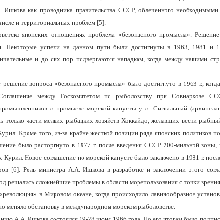
А. Ишкова как проводника правительства СССР, облеченного необходимыми
 числе и территориальных проблем
[5]
.
оветско-японских отношениях проблема «безопасного промысла». Решение
ия. Некоторые успехи на данном пути были достигнуты в 1963, 1981 и 1
нчательные и до сих пор подвергаются нападкам, когда между нашими ст
е решение вопроса «безопасного промысла» было достигнуто в
1963 г
., ког
Соглашение между Госкомитетом по рыболовству при Совнархозе СС
промышленников о промысле морской капусты у о. Сигнальный (архипелаг
сь только части мелких рыбацких хозяйств Хоккайдо, желавших вести рыбны
урил. Кроме того, из-за крайне жесткой позиции ряда японских политиков п
ашение было расторгнуто в 1977 г. после введения СССР 200-мильной зоны, 
 Курил. Новое соглашение по морской капусте было заключено в 1981 г. пос
оров
[6]
. Роль министра А.А. Ишкова в разработке и заключении этого сог
иод решались сложнейшие проблемы в области морепользования с точки зрения 
 «революция» в Мировом океане, когда происходило лавинообразное устано
ьно меняло обстановку в международном морском рыболовстве.
онию А.А. Ишкова состоялся 19-28 июня 1966 года. По его итогам было подп