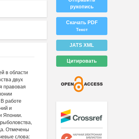
рукопись
Скачать PDF
Текст
JATS XML
Цитировать
й в области
ства двух
я правовая
понии
 В работе
ний и
и Японии.
 рыболовства,
да. Отмечены
чевые слова: