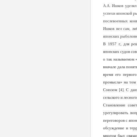
А.А. Ишков уделя
успехи японской р
послевоенных конв
Ишков вел сам, ли
японских рыболовн
В 1957 г., для р
японских судов со
о так называемом 
вначале дала понят
время его первог
промысла» на том 
Союзом
[4]
. С да
сельского и лесног
Становление сове
урегулировать во
переговоров с япон
обсуждение и терр
многом был связа