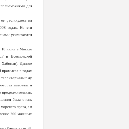
 полномочиями для
 ее растянулось на
998 годах. Но эти
ранами усиливаются
да 10 июня в Москве
СР и Всеяпонской
 Хабомаи). Данное
й промысел в водах
о территориальному
которая включала и
ле продолжительных
лашения была очень
морского права, а в
вление 200-мильных
исано Коммюнике
[4]
.