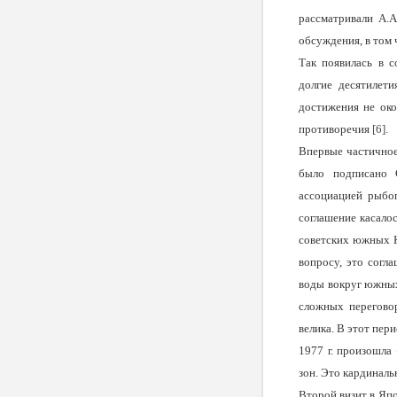
рассматривали А.
обсуждения, в том
Так появилась в с
долгие десятилет
достижения не око
противоречия
[6]
.
Впервые частично
было подписано 
ассоциацией рыбо
соглашение касало
советских южных К
вопросу, это согл
воды вокруг южных
сложных перегов
велика. В этот пер
1977 г. произошла
зон. Это кардинал
Второй визит в Яп