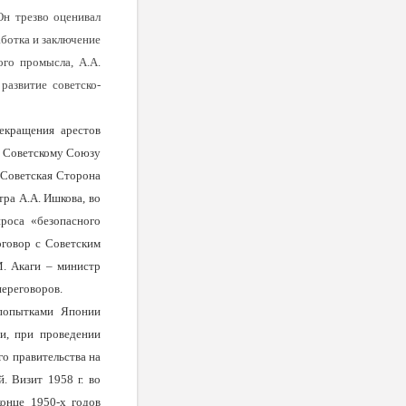
н трезво оценивал
ботка и заключение
ого промысла, А.А.
развитие советско-
екращения арестов
е Советскому Союзу
 Советская Сторона
тра А.А. Ишкова, во
роса «безопасного
оговор с Советским
М. Акаги – министр
переговоров.
 попытками Японии
и, при проведении
го правительства на
ий. Визит
1958 г
. во
онце 1950-х годов