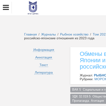
Главная
Журналы
Рыбное хозяйство
Том 202
/
/
/
российско-японские отношения из 2023 года
Информация
Обмены в
Аннотация
Японии и
Текст
российск
Литература
Журнал:
РЫБНО
Рубрики:
МОРСК
ВАК 5  Социальные и г
УДК 32.019.5  Обществ
Пропаганда. Агитация  