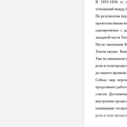
В 1955-1956 гг. 
отношений между 
По результатам пер
провозгласившая в
одновременно с д
западной части Тих
После окончания В
Тихом океане. Важ
Уже на начальном 
роль в этом процес
до нашего времени.
Сейчас мир пере
продолжают работат
совсем. Достижени
внутренние процесс
понимания» из прош
роль в этих процес