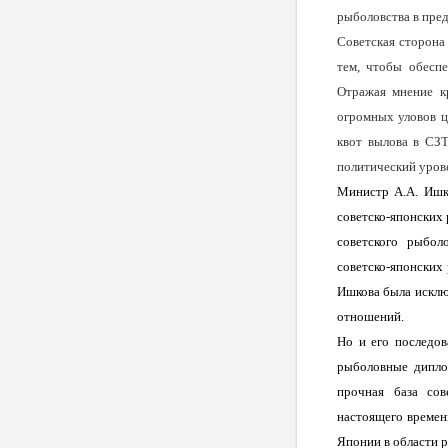
рыболовства в пред
Советская сторона 
тем, чтобы обесп
Отражая мнение к
огромных уловов ц
квот вылова в СЗТ
политический урове
Министр А.А. Ишк
советско-японских
советского рыбол
советско-японских 
Ишкова была исклю
отношений.
Но и его последов
рыболовные дипло
прочная база сов
настоящего времен
Японии в области 