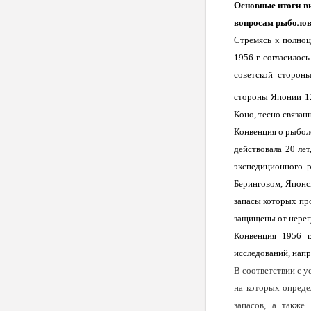
Основные итоги в
вопросам рыболов
Стремясь к полноц
1956 г
. согласилос
советской сторон
стороны Японии 1
Коно, тесно связа
Конвенция о рыболо
действовала 20 ле
экспедиционного 
Беринговом, Японс
запасы которых про
защищены от нерег
Конвенция
1956 г
исследований, нап
В соответствии с 
на которых опреде
запасов, а также