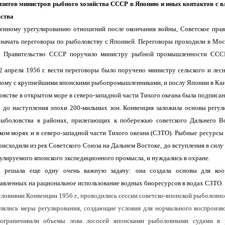
изитов министров рыбного хозяйства СССР в Японию и иных контактов с в
ства
енному урегулированию отношений после окончания войны, Советское прав
ь начать переговоры по рыболовству с Японией. Переговоры проходили в Моск
ы Правительство СССР поручило министру рыбной промышленности ССС
2 апреля
1956 г
. вести переговоры было поручено министру сельского и лесн
нному с крупнейшими японскими рыбопромышленниками, и послу Японии в Кан
встве в открытом море в северо-западной части Тихого океана была подписан
т, до наступления эпохи 200-мильных зон. Конвенция заложила основы регул
рыболовства в районах, прилегающих к побережью советского Дальнего Во
ком морях и в северо-западной части Тихого океана (СЗТО). Рыбные ресурсы 
исходили из рек Советского Союза на Дальнем Востоке, до вступления в сил
улируемого японского экспедиционного промысла, и нуждались в охране.
. решала еще одну очень важную задачу: она создала основы для ко
равленных на рациональное использование водных биоресурсов в водах СЗТО.
условиями Конвенции
1956 г
., проводились сессии советско-японской рыболовн
лялись меры регулирования, создающие условия для нормального воспроиз
 ограничивали объемы лова лососей японскими рыболовными судами в 