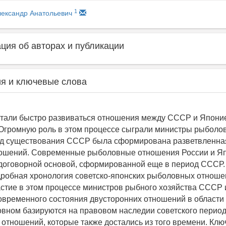
1
лександр Анатольевич
ия об авторах и публикации
я и ключевые слова
 стали быстро развиваться отношения между СССР и Японие
Огромную роль в этом процессе сыграли министры рыболов
иод существования СССР была сформирована разветвленна
тношений. Современные рыболовные отношения России и Я
договорной основой, сформированной еще в период СССР.
робная хронология советско-японских рыболовных отноше
астие в этом процессе министров рыбного хозяйства СССР 
овременного состояния двусторонних отношений в области
овном базируются на правовом наследии советского перио
 отношений, которые также достались из того времени. Клю