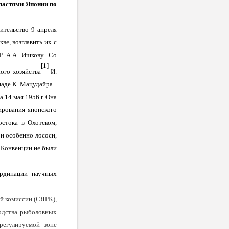
ластями Японии по
ительство 9 апреля
ве, возглавить их с
Р А.А. Ишкову. Со
[1]
ого хозяйства
И.
аде К. Мацудайра.
а 14 мая
1956 г
. Она
ирования японского
стока в Охотском,
и особенно лососи,
у Конвенции не были
ординации научных
ой комиссии (СЯРК),
водства рыболовных
регулируемой зоне