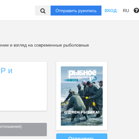
Отправить рукопись
ВХОД
RU
нии и взгляд на современные рыболовные
Р и
тношения). 
Отправить