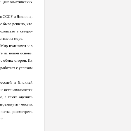
и дипломатических
ия СССР и Японии»,
е было решено, что
оловстве в северо-
ствие на море.
 Мир изменился и в
ь на новой основе.
с обеих сторон. Их
 работает с успехом
оссией и Японией
 не останавливаются
о, а также оценить
(перекинуть «мостик
опытка рассмотреть
н.