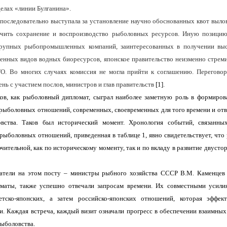
елах «линии Булганина».
последовательно выступала за установление научно обоснованных квот вылов
ечить сохранение и воспроизводство рыболовных ресурсов. Иную позицию
рупных рыбопромышленных компаний, заинтересованных в получении вы
енных видов водных биоресурсов, японское правительство неизменно стрем
О. Во многих случаях комиссия не могла прийти к соглашению. Перегово
нь с участием послов, министров и глав правительств
[1]
.
ов, как рыболовный дипломат, сыграл наиболее заметную роль в формиров
 рыболовных отношений, современных, своевременных для того времени и от
овства. Таков был исторический момент. Хронология событий, связанны
рыболовных отношений, приведенная в таблице 1, явно свидетельствует, что
чительной, как по историческому моменту, так и по вкладу в развитие двуст
атели на этом посту – министры рыбного хозяйства СССР В.М. Каменцев 
маты, также успешно отвечали запросам времени. Их совместными усили
етско-японских, а затем российско-японских отношений, которая эффек
и. Каждая встреча, каждый визит означали прогресс в обеспечении взаимны
рыболовства.