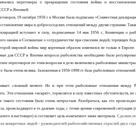
начались переговоры о прекращении состояния войны и восстановлени
СССР и Японией.
еговоров, 19 октября
1956 г
. в Москве была подписана «Совместная декларац
осстановление мира и добрососедских отношений между двумя странами. Такж
екларацией вступают в силу, подписанные 14 мая
1956 г
., Конвенция о рыб
ого океана и Соглашение о сотрудничестве при спасении людей, терпящих бед
торой мировой войны мир коренным образом изменился не только в Европе.
ные для СССР и Японии вопросы рыболовства необходимо было регулироват
этапе переговоров по этим вопросам в дело включились рыболовные министры 
се была очень велика. Заложенная в 1956-1998 гг. база рыболовных отношений
живает сложный момент. Но и при этом рыболовные отношения между Р
ь. Эти отношения «искрят», тормозятся в силу известных обстоятельств, но
е такого состояния было очень непростым. Разобраться, как это происходил
ы, происходящего в те далекие годы, с точки зрения современной ситуации 
лого в настоящее) и составляет цель излагаемого ниже материала
. Сделана п
сах конкретных людей – руководителей рыбохозяйственных отраслей двух стра