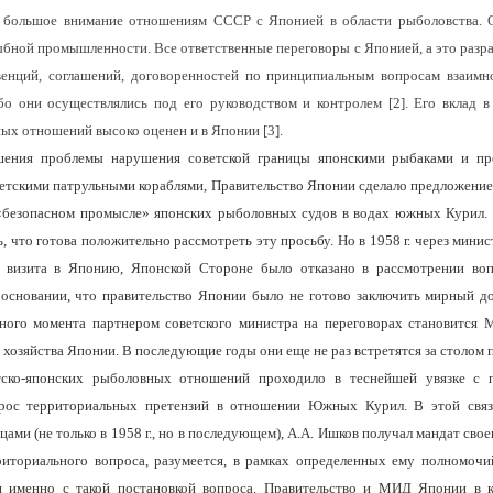
л большое внимание отношениям СССР с Японией в области рыболовства. О
ыбной промышленности. Все ответственные переговоры с Японией, а это разра
енций, соглашений, договоренностей по принципиальным вопросам взаимн
бо они осуществлялись под его руководством и контролем [2]. Его вклад в 
ых отношений высоко оценен и в Японии [3].
ешения проблемы нарушения советской границы японскими рыбаками и пр
ветскими патрульными кораблями, Правительство Японии сделало предложени
«безопасном промысле» японских рыболовных судов в водах южных Курил.
ь, что готова положительно рассмотреть эту просьбу. Но в
1958 г
. через минис
о визита в Японию, Японской Стороне было отказано в рассмотрении воп
основании, что правительство Японии было не готово заключить мирный д
нного момента партнером советского министра на переговорах становится 
о хозяйства Японии. В последующие годы они еще не раз встретятся за столом 
тско-японских рыболовных отношений проходило в теснейшей увязке с
прос территориальных претензий в отношении Южных Курил. В этой связ
цами (не только в
1958 г
., но в последующем), А.А. Ишков получал мандат свое
иториального вопроса, разумеется, в рамках определенных ему полномоч
н именно с такой постановкой вопроса. Правительство и МИД Японии в к