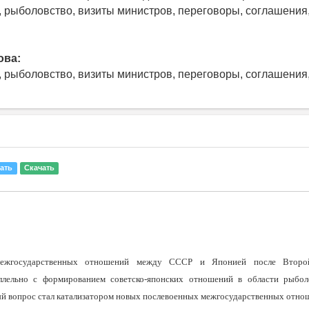
 рыболовство, визиты министров, переговоры, соглашения
ова:
 рыболовство, визиты министров, переговоры, соглашения
ать
Скачать
межгосударственных отношений между СССР и Японией после Втор
ллельно с формированием советско-японских отношений в области рыболо
й вопрос стал катализатором новых послевоенных межгосударственных отно