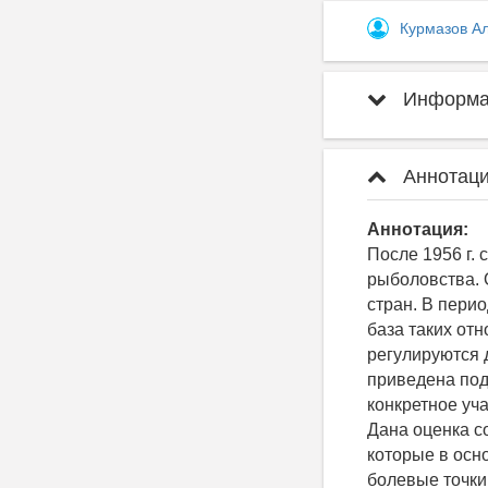
Курмазов А
Информац
Аннотаци
Аннотация:
После 1956 г.
рыболовства. 
стран. В пер
база таких о
регулируются 
приведена под
конкретное уч
Дана оценка с
которые в осн
болевые точки