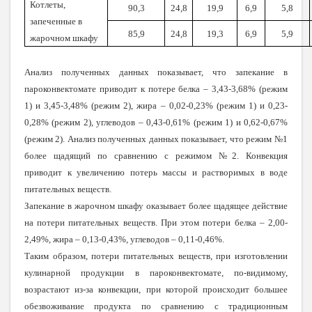
Котлеты,
90,3
24,8
19,9
6,9
5,8
запеченные в
85,9
24,8
19,3
6,9
5,9
жарочном шкафу
Анализ полученных данных показывает, что запекание в
пароконвектомате приводит к потере белка – 3,43-3,68% (режим
1) и 3,45-3,48% (режим 2), жира – 0,02-0,23% (режим 1) и 0,23-
0,28% (режим 2), углеводов – 0,43-0,61% (режим 1) и 0,62-0,67%
(режим 2). Анализ полученных данных показывает, что режим №1
более щадящий по сравнению с режимом №2. Конвекция
приводит к увеличению потерь массы и растворимых в воде
питательных веществ.
Запекание в жарочном шкафу оказывает более щадящее действие
на потери питательных веществ. При этом потери белка – 2,00-
2,49%, жира – 0,13-0,43%, углеводов – 0,11-0,46%.
Таким образом, потери питательных веществ, при изготовлении
кулинарной продукции в пароконвектомате, по-видимому,
возрастают из-за конвекции, при которой происходит большее
обезвоживание продукта по сравнению с традиционным