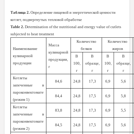
Таблица 2.
Определение пищевой и энергетической ценности
котлет, подвергнутых тепловой обработке
Table 2.
Determination of the nutritional and energy value of cutlets
subjected to heat treatment
Количество
Количество
Масса
Наименование
белков
жиров
кулинарной
кулинарной
В
В
В
В
продукции,
продукции
100,
образце,
100,
образце,
г
г
г
г
г
Котлеты
84,6
24,8
17,3
6,9
5,6
запеченные в
пароконвектомате
84,4
24,8
17,5
6,9
5,8
(режим 1)
Котлеты
83,8
24,8
17,3
6,9
5,5
запеченные в
пароконвектомате
84,5
24,8
17,5
6,9
5,6
(режим 2)