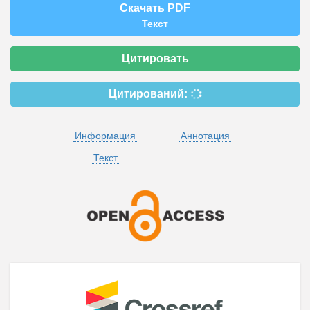
Скачать PDF
Текст
Цитировать
Цитирований:
Информация
Аннотация
Текст