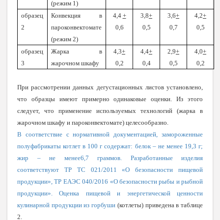
(режим 1)
образец
Конвекция в
4,4
+
3,8
+
3,6
+
4,2
+
2
пароконвектомате
0,6
0,5
0,7
0,5
(режим 2)
образец
Жарка в
4,3
+
4,4
+
2,9
+
4,0
+
3
жарочном шкафу
0,2
0,4
0,5
0,2
При рассмотрении данных дегустационных листов установлено,
что образцы имеют примерно одинаковые оценки. Из этого
следует, что применение используемых технологий (жарка в
жарочном шкафу и пароконвектомате) целесообразно.
В соответствие с нормативной документацией, замороженные
полуфабрикаты котлет в 100 г содержат: белок – не менее 19,3 г;
жир – не менее6,7 граммов. Разработанные изделия
соответствуют ТР ТС 021/2011 «О безопасности пищевой
продукции», ТР ЕАЭС 040/2016 «О безопасности рыбы и рыбной
продукции». Оценка пищевой и энергетической ценности
кулинарной продукции из горбуши
(котлеты) приведена в таблице
2.