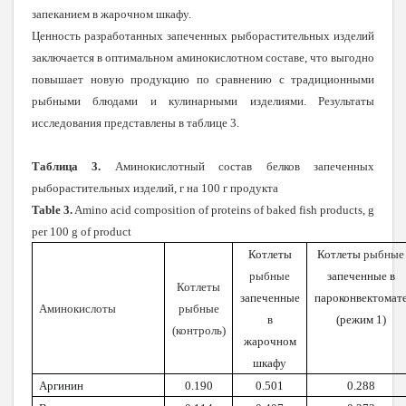
запеканием в жарочном шкафу.
Ценность разработанных запеченных рыборастительных изделий
заключается в оптимальном аминокислотном составе, что выгодно
повышает новую продукцию по сравнению с традиционными
рыбными блюдами и кулинарными изделиями. Результаты
исследования представлены в таблице 3.
Таблица 3.
Аминокислотный состав белков запеченных
рыборастительных изделий, г на 100 г продукта
Table 3.
Amino acid composition of proteins of baked fish products, g
per 100 g of product
Котлеты
Котлеты
рыбные
рыбные
запеченные в
Котлеты
запеченные
пароконвектомат
Аминокислоты
рыбные
в
(режим 1)
(контроль)
жарочном
шкафу
Аргинин
0.190
0.501
0.288