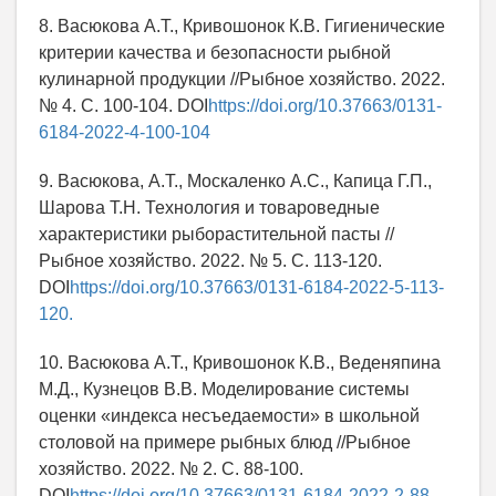
8. Васюкова А.Т., Кривошонок К.В. Гигиенические
критерии качества и безопасности рыбной
кулинарной продукции //Рыбное хозяйство. 2022.
№ 4. С. 100-104. DOI
https://doi.org/10.37663/0131-
6184-2022-4-100-104
9. Васюкова, А.Т., Москаленко А.С., Капица Г.П.,
Шарова Т.Н. Технология и товароведные
характеристики рыборастительной пасты //
Рыбное хозяйство. 2022. № 5. С. 113-120.
DOI
https://doi.org/10.37663/0131-6184-2022-5-113-
120.
10. Васюкова А.Т., Кривошонок К.В., Веденяпина
М.Д., Кузнецов В.В. Моделирование системы
оценки «индекса несъедаемости» в школьной
столовой на примере рыбных блюд //Рыбное
хозяйство. 2022. № 2. С. 88-100.
DOI
https://doi.org/10.37663/0131-6184-2022-2-88-