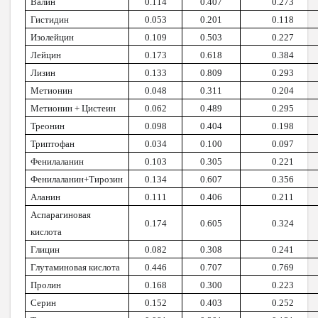
Валин
0.114
0.407
0.273
Гистидин
0.053
0.201
0.118
Изолейцин
0.109
0.503
0.227
Лейцин
0.173
0.618
0.384
Лизин
0.133
0.809
0.293
Метионин
0.048
0.311
0.204
Метионин + Цистеин
0.062
0.489
0.295
Треонин
0.098
0.404
0.198
Триптофан
0.034
0.100
0.097
Фенилаланин
0.103
0.305
0.221
Фенилаланин+Тирозин
0.134
0.607
0.356
Аланин
0.111
0.406
0.211
Аспарагиновая
0.174
0.605
0.324
кислота
Глицин
0.082
0.308
0.241
Глутаминовая кислота
0.446
0.707
0.769
Пролин
0.168
0.300
0.223
Серин
0.152
0.403
0.252