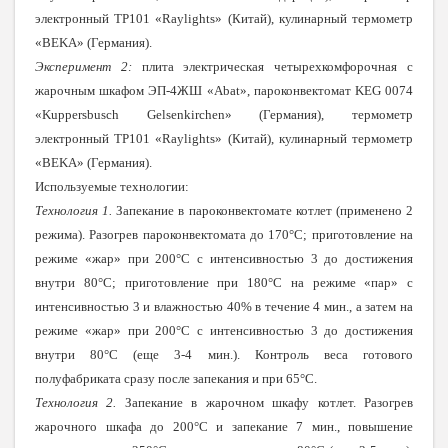
электронный ТР101 «Raylights» (Китай), кулинарный термометр
«BEKA» (Германия).
Эксперимент 2:
плита электрическая четырехкомфорочная с
жарочным шкафом ЭП-4ЖШ «Abat», пароконвектомат KEG 0074
«Kuppersbusch Gelsenkirchen» (Германия), термометр
электронный ТР101 «Raylights» (Китай), кулинарный термометр
«BEKA» (Германия).
Используемые технологии:
Технология 1.
Запекание в пароконвектомате котлет (применено 2
режима). Разогрев пароконвектомата до 170°С; приготовление на
режиме «жар» при 200°С с интенсивностью 3 до достижения
внутри 80°С; приготовление при 180°С на режиме «пар» с
интенсивностью 3 и влажностью 40% в течение 4 мин., а затем на
режиме «жар» при 200°С с интенсивностью 3 до достижения
внутри 80°С (еще 3-4 мин.). Контроль веса готового
полуфабриката сразу после запекания и при 65°С.
Технология 2.
Запекание в жарочном шкафу котлет. Разогрев
жарочного шкафа до 200°С и запекание 7 мин., повышение