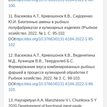
100.
11. Васюкова А.Т., Кривошонок К.В., Сидоренко
Ю.И. Биогенные амины в рыбных
полуфабрикатах и кулинарных изделиях //Рыбное
хозяйство. 2022. № 1. С. 95-102.
DOI
https://doi.org/10.37663/0131-6184-2022-1-95-
102
12. Васюкова А.Т., Кривошонок К.В., Веденяпина
М.Д., Кузнецов В.В., Твердохлеб Б.С.
Формирование вкуса комбинированных рыбных
фаршей в процессе кулинарной обработки //
Рыбное хозяйство. 2022. № 3. С. 99-103.
DOI
https://doi.org/10.37663/0131-6184-2022-3-99-
103.
13. Hayrapetyan A.A, Manzhesov V I, Churikova S Y
2020 Development of functional meat paste