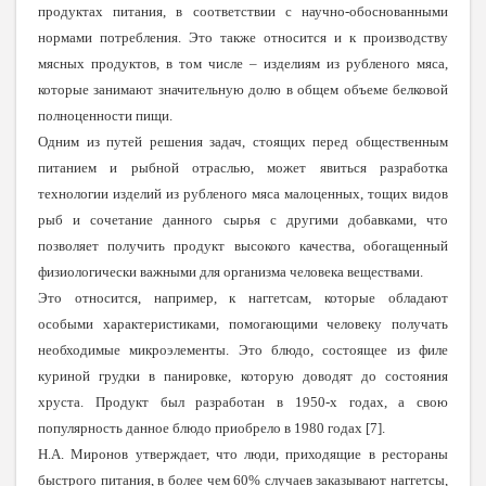
продуктах питания, в соответствии с научно-обоснованными
нормами потребления. Это также относится и к производству
мясных продуктов, в том числе – изделиям из рубленого мяса,
которые занимают значительную долю в общем объеме белковой
полноценности пищи.
Одним из путей решения задач, стоящих перед общественным
питанием и рыбной отраслью, может явиться разработка
технологии изделий из рубленого мяса малоценных, тощих видов
рыб и сочетание данного сырья с другими добавками, что
позволяет получить продукт высокого качества, обогащенный
физиологически важными для организма человека веществами.
Это относится, например, к наггетсам, которые обладают
особыми характеристиками, помогающими человеку получать
необходимые микроэлементы. Это блюдо, состоящее из филе
куриной грудки в панировке, которую доводят до состояния
хруста. Продукт был разработан в 1950-х годах, а свою
популярность данное блюдо приобрело в 1980 годах [7].
Н.А. Миронов утверждает, что люди, приходящие в рестораны
быстрого питания, в более чем 60% случаев заказывают наггетсы,