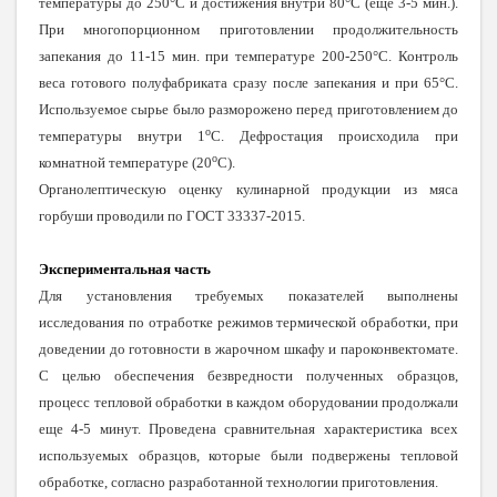
температуры до 250°С и достижения внутри 80°С (еще 3-5 мин.).
При многопорционном приготовлении продолжительность
запекания до 11-15 мин. при температуре 200-250°С. Контроль
веса готового полуфабриката сразу после запекания и при 65°С.
Используемое сырье было разморожено перед приготовлением до
о
температуры внутри 1
С. Дефростация происходила при
о
комнатной температуре (20
С).
Органолептическую оценку кулинарной продукции из мяса
горбуши проводили по ГОСТ 33337-2015.
Экспериментальная часть
Для установления требуемых показателей выполнены
исследования по отработке режимов термической обработки, при
доведении до готовности в жарочном шкафу и пароконвектомате.
С целью обеспечения безвредности полученных образцов,
процесс тепловой обработки в каждом оборудовании продолжали
еще 4-5 минут. Проведена сравнительная характеристика всех
используемых образцов, которые были подвержены тепловой
обработке, согласно разработанной технологии приготовления.