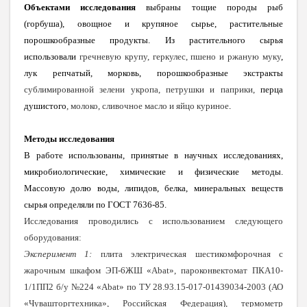
Объектами исследования
выбраны тощие породы рыб
(горбуша), овощное и крупяное сырье, растительные
порошкообразные продукты. Из растительного сырья
использовали
гречневую крупу, геркулес, пшено и ржаную муку
,
лук репчатый, морковь, порошкообразные экстракты
сублимированной зелени укропа, петрушки и паприки,
перца
душистого
, молоко, сливочное масло и яйцо куриное
.
Методы исследования
В работе использованы, принятые в научных исследованиях,
микробиологические, химические и физические методы.
Массовую долю воды, липидов, белка, минеральных веществ
сырья определяли по ГОСТ 7636-85.
Исследования проводились с использованием следующего
оборудования:
Эксперимент 1:
плита электрическая шестикомфорочная с
жарочным шкафом ЭП-6ЖШ «Abat», пароконвектомат ПКА10-
1/1ПП2 б/у №224 «Abat» по ТУ 28.93.15-017-01439034-2003 (АО
«Чувашторгтехника», Российская Федерация), термометр