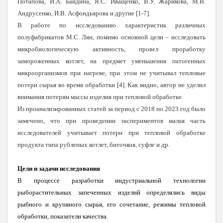
Потапова, И.А. Байдина, Я.С. Иващенко, В.У. Жарикова, М.В.
Андрусенко, И.В. Асфондьярова и другие [1-7].
В работе по исследованию характеристик различных
полуфабрикатов М.С. Лян, помимо основной цели – исследовать
микробиологическую активность, провел проработку
замороженных котлет, на предмет уменьшения патогенных
микроорганизмов при нагреве, при этом не учитывал тепловые
потери сырья во время обработки [4]. Как видно, автор не уделил
внимания потерям массы изделия при тепловой обработке.
Из проанализированных статей за период с 2018 по 2023 год было
замечено, что при проведении экспериментов малая часть
исследователей учитывает потери при тепловой обработке
продукта типа рубленых котлет, биточков, суфле и др.
Цели и задачи исследования
В процессе разработки индустриальной технологии
рыборастительных запеченных изделий определялись виды
рыбного и крупяного сырья, его сочетание, режимы тепловой
обработки, показатели качества
.