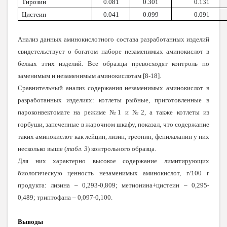
Тирозин
0.081
0.301
0.131
Цистеин
0.041
0.099
0.091
Анализ данных аминокислотного состава разработанных изделий
свидетельствует о богатом наборе незаменимых аминокислот в
белках этих изделий. Все образцы превосходят контроль по
заменимым и незаменимым аминокислотам [8-18].
Сравнительный анализ содержания незаменимых аминокислот в
разработанных изделиях: котлеты рыбные, приготовленные в
пароконвектомате на режиме №1 и №2, а также котлеты из
горбуши, запеченные в жарочном шкафу, показал, что содержание
таких аминокислот как лейцин, лизин, треонин, фенилаланин у них
несколько выше (
табл. 3
) контрольного образца.
Для них характерно высокое содержание лимитирующих
биологическую ценность незаменимых аминокислот, г/100 г
продукта: лизина – 0,293-0,809; метионина+цистеин – 0,295-
0,489; триптофана – 0,097-0,100.
Выводы