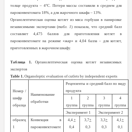
толще продукта – 4°С. Потери массы составили в среднем для
пароконвектомата 18%, а для жарочного шкафа – 13%.
Органолептическая оценка котлет из мяса горбуши в панировке
независимыми экспертами (
табл. 1
) показала, что средний балл
составляет 4,475 баллов для приготовления котлет в
пароконвектомате на режиме «жар» и 4,04 балла – для котлет,
приготовленных в жарочном шкафу.
Таблица 1.
Органолептическая оценка котлет независимых
экспертов
Table 1.
Organoleptic evaluation of cutlets by independent experts
Рецензенты и средний балл по виду
продукта
Номер /
Наименование
шифр
1
2
3
4
обработки
образца
группа
группа
группа
группа
Эксперимент 1
Эксперимент 2
образец
Конвекция в
4,4
+
3,7
+
3,3
+
4,1
+
1
пароконвектомате
0,4
0,3
0,3
0,1