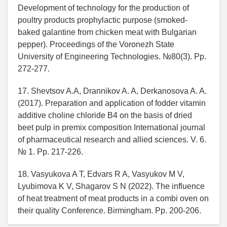
Development of technology for the production of
poultry products prophylactic purpose (smoked-
baked galantine from chicken meat with Bulgarian
pepper). Proceedings of the Voronezh State
University of Engineering Technologies. №80(3). Рp.
272-277.
17. Shevtsov A.A, Drannikov A. A, Derkanosova A. A.
(2017). Preparation and application of fodder vitamin
additive choline chloride B4 on the basis of dried
beet pulp in premix composition International journal
of pharmaceutical research and allied sciences. V. 6.
№ 1. Pp. 217-226.
18. Vasyukova A T, Edvars R A, Vasyukov M V,
Lyubimova K V, Shagarov S N (2022). The influence
of heat treatment of meat products in a combi oven on
their quality Conference. Birmingham. Рp. 200-206.