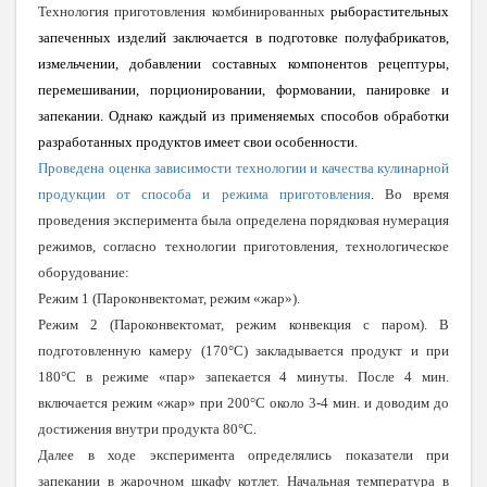
Технология приготовления комбинированных
рыборастительных
запеченных изделий заключается в подготовке полуфабрикатов,
измельчении, добавлении составных компонентов рецептуры,
перемешивании, порционировании, формовании, панировке и
запекании. Однако каждый из применяемых способов обработки
разработанных продуктов имеет свои особенности.
Проведена оценка зависимости технологии и качества кулинарной
продукции от способа и режима приготовления
. Во время
проведения эксперимента была определена порядковая нумерация
режимов, согласно технологии приготовления, технологическое
оборудование:
Режим 1 (Пароконвектомат, режим «жар»).
Режим 2 (Пароконвектомат, режим конвекция с паром). В
подготовленную камеру (170°С) закладывается продукт и при
180°С в режиме «пар» запекается 4 минуты. После 4 мин.
включается режим «жар» при 200°С около 3-4 мин. и доводим до
достижения внутри продукта 80°С.
Далее в ходе эксперимента определялись показатели при
запекании в жарочном шкафу котлет. Начальная температура в